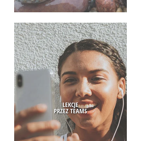
Cieszę się, że trafiliście na tę stronę!
LEKCJE
PRZEZ TEAMS
KILKA SŁÓW...