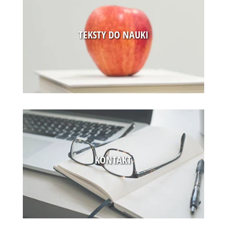
PODCASTY to doskonała pomoc w nauce języka. Każdy
PODCAST trwa około 5 minut i jest do niego załączony
słowniczek oraz tekst lekcji.
TEKSTY DO NAUKI
SPRAWDŹ OFERTĘ
KONTAKT