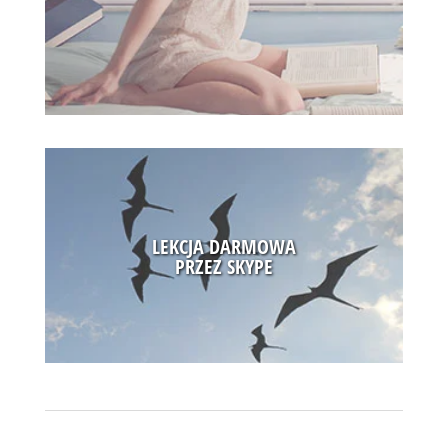
LEKCJA DARMOWA
Rosyjski Tylko Ze Mną proponuję następujące usługi:
PRZEZ SKYPE
NAUKĘ języka rosyjskiego na wszystkich poziomach
zaawansowania, w tym podcasty, lekcje przez skype
(indywidualne i grupowe), testy.
RÓŻNE MOŻLIWOŚCI