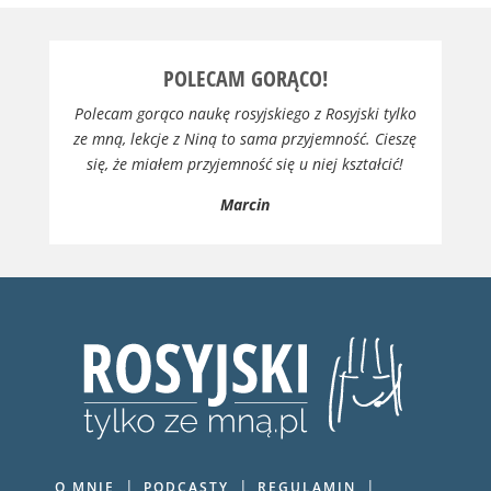
POLECAM GORĄCO!
Polecam gorąco naukę rosyjskiego z Rosyjski tylko
ze mną, lekcje z Niną to sama przyjemność. Cieszę
się, że miałem przyjemność się u niej kształcić!
Marcin
SPRAWDŻ JUŻ TERAZ!
|
|
|
O MNIE
PODCASTY
REGULAMIN