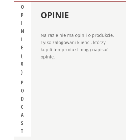
O
OPINIE
P
I
N
Na razie nie ma opinii o produkcie.
I
Tylko zalogowani klienci, którzy
E
kupili ten produkt mogą napisać
(
opinię.
0
)
P
O
D
C
A
S
T