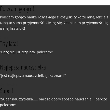
Polecam gorąco!
Polecam gorąco naukę rosyjskiego z Rosyjski tylko ze mną, lekcje z
Niną to sama przyjemność. Cieszę się, że miałem przyjemność się
u niej kształcić!
Marcin
Trzy lata!
“Uczę się już trzy lata, polecam!”
Artur
Najlepsza nauczycielka
“Jest najlepsza nauczycielka jaka znam!"
Agnieszka
Super!
“Super nauczycielka..... bardzo dobry sposób nauczania....bardzo
polecam!"