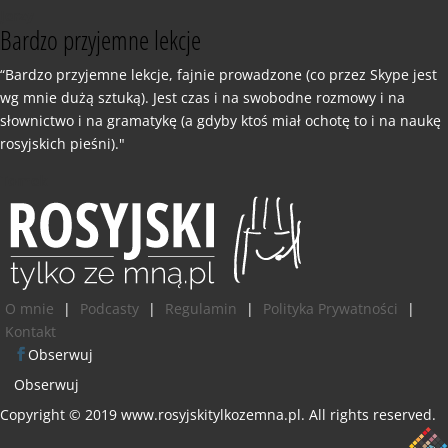
Jerzy
Bardzo przyjemne lekcje
“Bardzo przyjemne lekcje, fajnie prowadzone (co przez Skype jest
wg mnie dużą sztuką). Jest czas i na swobodne rozmowy i na
słownictwo i na gramatykę (a gdyby ktoś miał ochotę to i na naukę
rosyjskich pieśni)."
Tomek
O mnie
|
Podcasty
|
Regulamin
|
Polityka Prywatności
|
Kontakt
Obserwuj
Obserwuj
Copyright © 2019 www.rosyjskitylkozemna.pl. All rights reserved.