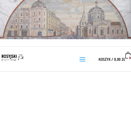
0
KOSZYK /
0,00
ZŁ
PODCASTY – KLASA